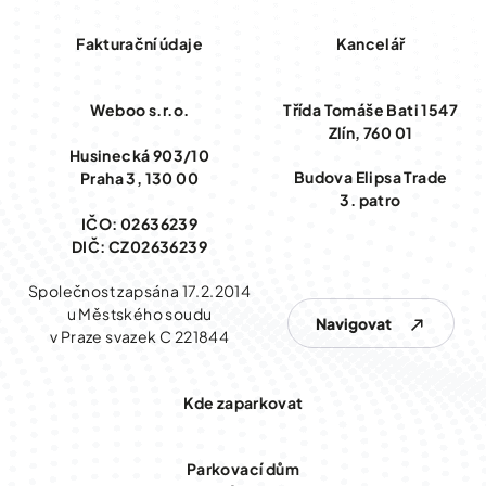
Fakturační údaje
Kancelář
Weboo s.r.o.
Třída Tomáše Bati 1547
Zlín, 760 01
Husinecká 903/10
Budova Elipsa Trade
Praha 3, 130 00
3. patro
IČO: 02636239
DIČ: CZ02636239
Společnost zapsána 17.2.2014
u Městského soudu
Navigovat
v Praze svazek C 221844
Kde zaparkovat
Parkovací dům