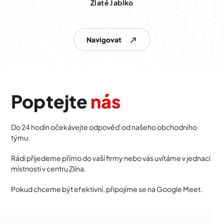
Zlaté Jablko
Navigovat
Poptejte
nás
Do 24 hodin očekávejte odpověď od našeho obchodního
týmu.
Rádi přijedeme přímo do vaší firmy nebo vás uvítáme v jednací
místnosti v centru Zlína.
Pokud chceme být efektivní, připojíme se na Google Meet.