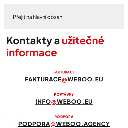
Přejít na hlavní obsah
Kontakty a
užitečné
informace
FAKTURACE
FAKTURACE
@
WEBOO.EU
POPTÁVKY
INFO
@
WEBOO.EU
PODPORA
PODPORA
@
WEBOO.AGENCY